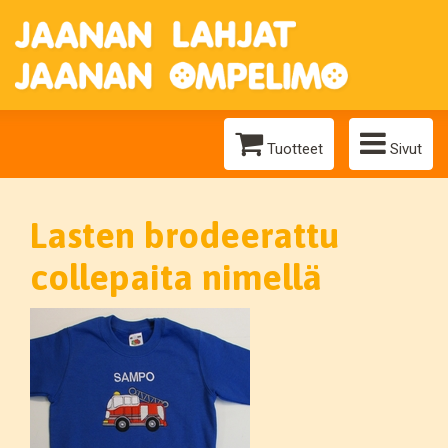
Tuotteet
Sivut
Lasten brodeerattu
collepaita nimellä