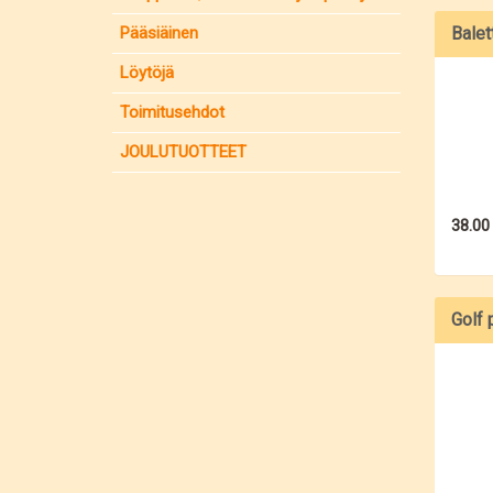
Pääsiäinen
Balet
Löytöjä
Toimitusehdot
JOULUTUOTTEET
38.00
Golf 