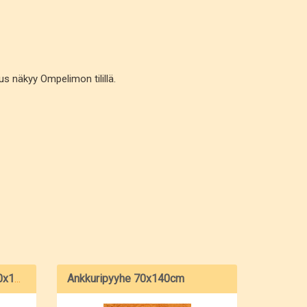
s näkyy Ompelimon tilillä.
Ankkuripyyhe 70x140cm
Ajoneuvoasentajan pyyhe 70x140 cm