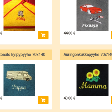
 €
44.00 €
toauto kylpypyyhe 70x140
Auringonkukkapyyhe 70x14
 €
40.00 €