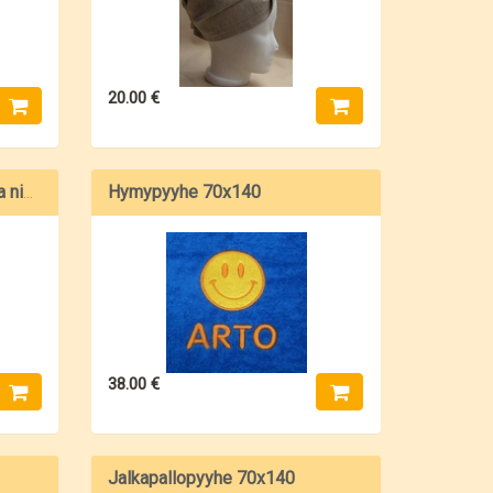
20.00 €
Hymypyyhe 70x140
Huppupyyhe nallen kuvalla ja nimellä
38.00 €
Jalkapallopyyhe 70x140