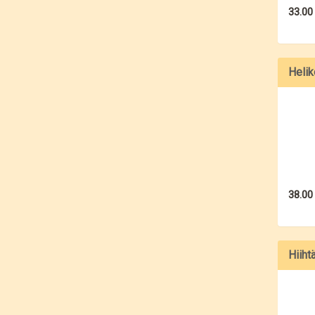
33.00
Helik
38.00
Hiiht