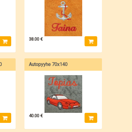
38.00 €
0
Autopyyhe 70x140
40.00 €