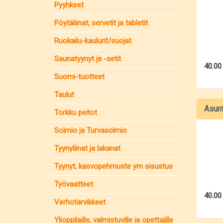
Pyyhkeet
Pöytäliinat, servetit ja tabletit
Ruokailu-kaulurit/suojat
Saunatyynyt ja -setit
40.00
Suomi-tuotteet
Taulut
Asun
Torkku peitot
Solmio ja Turvasolmio
Tyynyliinat ja lakanat
Tyynyt, kasvopehmuste ym sisustus
Työvaatteet
40.00
Verhotarvikkeet
Ylioppilaille, valmistuville ja opettajille