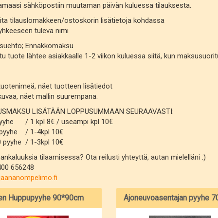
si sähköpostiin muutaman päivän kuluessa tilauksesta.
ita tilauslomakkeen/ostoskorin lisätietoja kohdassa
keeseen tuleva nimi
suehto; Ennakkomaksu
tuote lähtee asiakkaalle 1-2 viikon kuluessa siitä, kun maksusuoritu
tuotenimeä, näet tuotteen lisätiedot
kuvaa, näet mallin suurempana.
USMAKSU LISÄTÄÄN LOPPUSUMMAAN SEURAAVASTI:
yyhe / 1 kpl 8€ / useampi kpl 10€
pyyhe / 1-4kpl 10€
 pyyhe / 1-3kpl 10€
kaluuksia tilaamisessa? Ota reilusti yhteyttä, autan mielelläni :)
400 656248
jaananompelimo.fi
ten Huppupyyhe 90*90cm