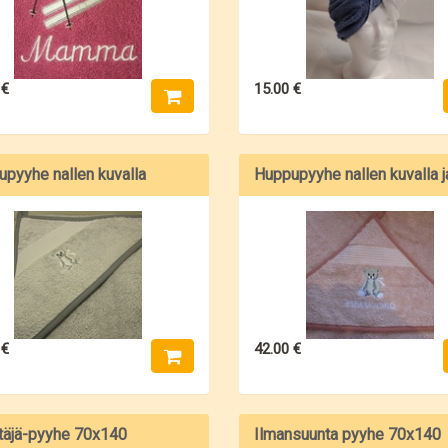
 €
15.00 €
pyyhe nallen kuvalla
 €
42.00 €
täjä-pyyhe 70x140
Ilmansuunta pyyhe 70x140