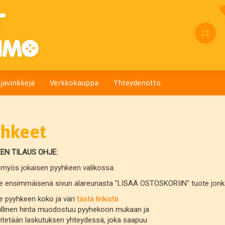
javinkkejä
Verkkokauppa
Yhteydenotto
yhkeet
EN TILAUS OHJE:
 myös jokaisen pyyhkeen valikossa.
tse ensimmäisenä sivun alareunasta "LISÄÄ OSTOSKORIIN" tuote jonka 
se pyyhkeen koko ja väri
tästä linkistä
linen hinta muodostuu pyyhekoon mukaan ja
tään laskutuksen yhteydessä, joka saapuu