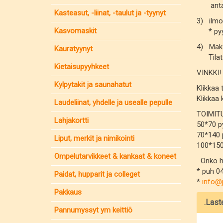
antamaa
Kasteasut, -liinat, -taulut ja -tyynyt
3) ilmo
Kasvomaskit
* pyyh
4) Mak
Kauratyynyt
Tilattu 
Kietaisupyyhkeet
VINKKI!
Kylpytakit ja saunahatut
Klikkaa 
Klikkaa 
Laudeliinat, yhdelle ja usealle pepulle
TOIMIT
Lahjakortti
50*70 p
70*140 
Liput, merkit ja nimikointi
100*150
Ompelutarvikkeet & kankaat & koneet
Onko han
* puh 0
Paidat, hupparit ja colleget
*
info@
Pakkaus
.Las
Pannumyssyt ym keittiö