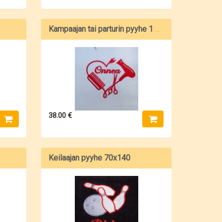
Kampaajan tai parturin pyyhe 1 70x140
38.00 €
Keilaajan pyyhe 70x140