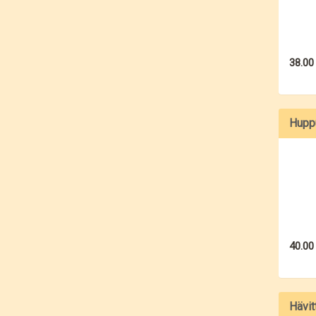
38.00
Huppu
40.00
Hävit