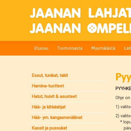
Etusivu
Toiminnasta
Myymälästä
Lah
Py
Essut, tunikat, takit
Hamina-tuotteet
PYYHKE
Hatut, huivit & asusteet
Ohje on
1) vali
Hää- ja kihlalahjat
2) valit
Hää- ym. kangasnenäliinat
* lopul
Kassit ja pussukat
päivite