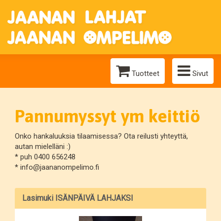
Tuotteet
Sivut
Pannumyssyt ym keittiö
Onko hankaluuksia tilaamisessa? Ota reilusti yhteyttä,
autan mielelläni :)
* puh 0400 656248
* info@jaananompelimo.fi
Lasimuki ISÄNPÄIVÄ LAHJAKSI