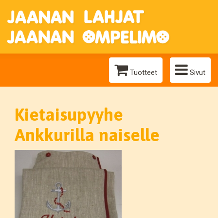
Tuotteet
Sivut
Kietaisupyyhe
Ankkurilla naiselle