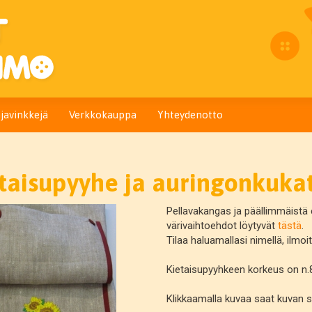
javinkkejä
Verkkokauppa
Yhteydenotto
taisupyyhe ja auringonkuka
Pellavakangas ja päällimmäistä e
värivaihtoehdot löytyvät
tästä
.
Tilaa haluamallasi nimellä, ilmo
Kietaisupyyhkeen korkeus on n
Klikkaamalla kuvaa saat kuvan 