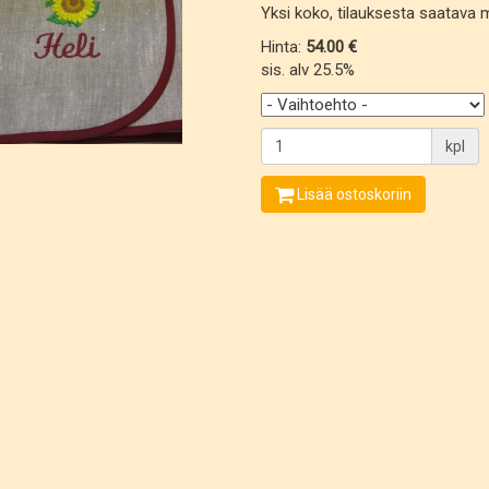
Yksi koko, tilauksesta saatava
Hinta:
54.00 €
sis. alv 25.5%
kpl
Lisää ostoskoriin