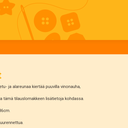
t
tu- ja alareunaa kiertää puuvilla vinonauha,
ita tämä tilauslomakkeen lisätietoja kohdassa.
.86cm.
suurennettua.