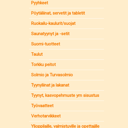
Pyyhkeet
Pöytäliinat, servetit ja tabletit
Ruokailu-kaulurit/suojat
Saunatyynyt ja -setit
Suomi-tuotteet
Taulut
Torkku peitot
Solmio ja Turvasolmio
Tyynyliinat ja lakanat
Tyynyt, kasvopehmuste ym sisustus
Työvaatteet
Verhotarvikkeet
Ylioppilaille, valmistuville ja opettajille