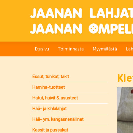
Etusivu
Toiminnasta
Myymälästä
Lah
Kie
Essut, tunikat, takit
Hamina-tuotteet
Hatut, huivit & asusteet
Hää- ja kihlalahjat
Hää- ym. kangasnenäliinat
Kassit ja pussukat