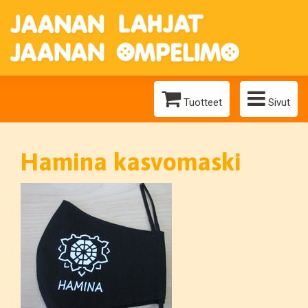
Tuotteet
Sivut
Hamina kasvomaski